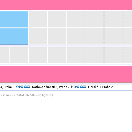
 4, Praha 6
KN:X-XXX
- Karlovo náměstí 3, Praha 2
HO:X-XXX
- Horská 3, Praha 2
] v3.9 (master/902d3f0e/2026-02-12/09:23)