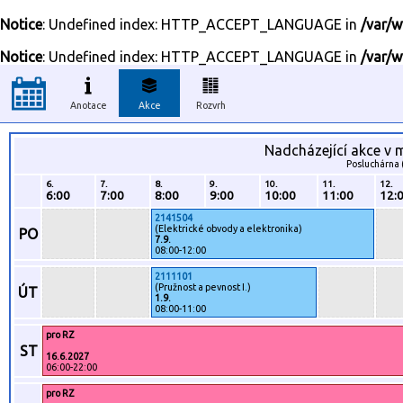
Notice
: Undefined index: HTTP_ACCEPT_LANGUAGE in
/var/w
Notice
: Undefined index: HTTP_ACCEPT_LANGUAGE in
/var/w
Anotace
Akce
Rozvrh
Nadcházející akce v 
Posluchárna 
6.
7.
8.
9.
10.
11.
12.
6:00
7:00
8:00
9:00
10:00
11:00
12:
2141504
(Elektrické obvody a elektronika)
PO
7.9.
08:00-12:00
2111101
(Pružnost a pevnost I.)
ÚT
1.9.
08:00-11:00
pro RZ
ST
16.6.2027
06:00-22:00
pro RZ