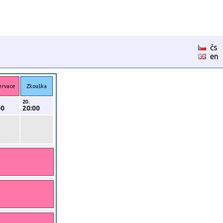
čs
en
ervace
Zkouška
20.
00
20:00