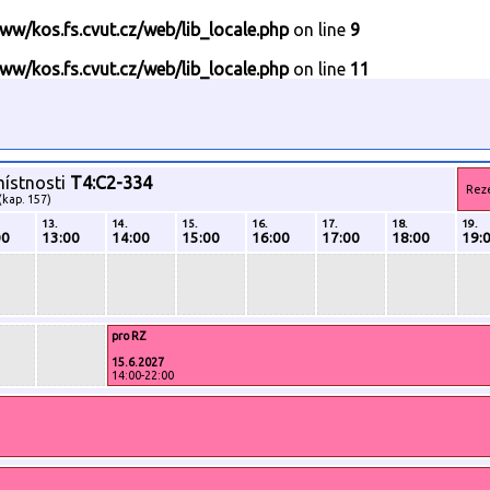
ww/kos.fs.cvut.cz/web/lib_locale.php
on line
9
ww/kos.fs.cvut.cz/web/lib_locale.php
on line
11
místnosti
T4:C2-334
Rez
(kap. 157)
13.
14.
15.
16.
17.
18.
19.
00
13:00
14:00
15:00
16:00
17:00
18:00
19:
pro RZ
15.6.2027
14:00-22:00