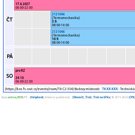
17.6.2027
06:00-22:00
2121046
(Termomechanika)
ČT
3.9.
08:00-14:00
2121046
(Termomechanika)
10.9.
08:00-14:00
PÁ
pro RZ
SO
24.10.
06:00-22:00
(https://kos.fs.cvut.cz/events/room/T4:C2-334) Budovy-místnosti:
T4:XX-XXX
- Technická
data
online/KOS
/FS :: [
Helpdesk
] (hlášení problémů) :: [
Obnovit
] [
Tisk
] [
Tisk na šířku
] © 2011-2026 [
CPS