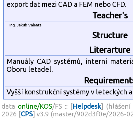
export dat mezi CAD a FEM nebo CFD.
Teacher's
Ing. Jakub Valenta
Structure
Literarture
Manuály CAD systémů, interní materiá
Oboru letadel.
Requirement
Vyšší konstrukční systémy v leteckých apl
data
online/KOS
/FS :: [
Helpdesk
] (hlášení
2026 [
CPS
] v3.9 (master/902d3f0e/2026-0