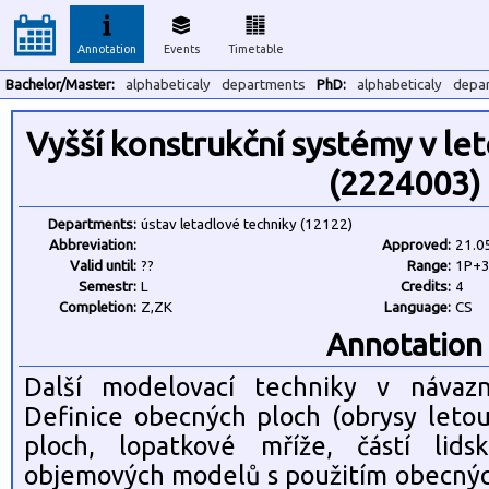
Annotation
Events
Timetable
Bachelor/Master:
alphabeticaly
departments
PhD:
alphabeticaly
depa
Vyšší konstrukční systémy v let
(2224003)
Departments:
ústav letadlové techniky (12122)
Abbreviation:
Approved:
21.0
Valid until:
??
Range:
1P+
Semestr:
L
Credits:
4
Completion:
Z,ZK
Language:
CS
Annotation
Další modelovací techniky v návaz
Definice obecných ploch (obrysy let
ploch, lopatkové mříže, částí lids
objemových modelů s použitím obecných