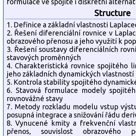
formulace ve spojité i diskrétní alternat
Structure
1. Definice a základní vlastnosti Lapla
2. Řešení diferenciální rovnice v Lapl
obrazového přenosu a jeho využití k po
3. Řešení soustavy diferenciálních rovn
stavových proměnných
4. Charakteristická rovnice spojitého 
jeho základních dynamických vlastností
5. Kontrola stability spojitého dynamic
6. Stavová formulace modely spojité
rovnovážné stavy
7. Metody rozkladu modelu vstup výstu
posupná integrace a snižování řádu der
8. Vynucené kmity a frekvenční vlastn
přenos, souvislost obrazového p