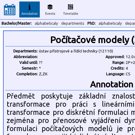
Annotation
Events
Timetable
Bachelor/Master:
alphabeticaly
departments
PhD:
alphabeticaly
depa
Počítačové modely 
Departments:
ústav přístrojové a řídící techniky (12110)
Abbreviation:
Approved:
12.0
Valid until:
??
Range:
2P+
Semestr:
*
Credits:
4
Completion:
Z,ZK
Language:
CS
Annotation
Předmět poskytuje základní znalost
transformace pro práci s lineárním
transformace pro diskrétní formulaci 
zejména pro přenosové vyjádření dyn
formulaci počítačových modelů je pr