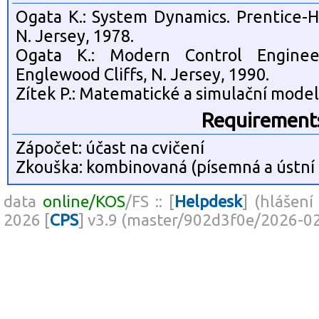
Ogata K.: System Dynamics. Prentice-Ha
N. Jersey, 1978.
Ogata K.: Modern Control Engineeri
Englewood Cliffs, N. Jersey, 1990.
Zítek P.: Matematické a simulační model
Requirement
Zápočet: účast na cvičení
Zkouška: kombinovaná (písemná a ústní 
data
online/KOS
/FS :: [
Helpdesk
] (hlášení
2026 [
CPS
] v3.9 (master/902d3f0e/2026-0