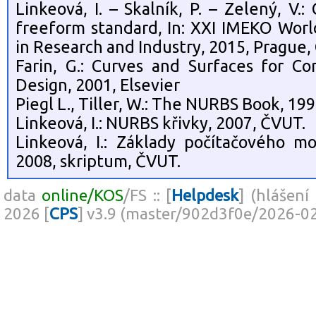
Linkeová, I. – Skalník, P. – Zelený, V
freeform standard, In: XXI IMEKO Wo
in Research and Industry, 2015, Prague,
Farin, G.: Curves and Surfaces for 
Design, 2001, Elsevier
Piegl L., Tiller, W.: The NURBS Book, 19
Linkeová, I.: NURBS křivky, 2007, ČVUT.
Linkeová, I.: Základy počítačového mo
2008, skriptum, ČVUT.
data
online/KOS
/FS :: [
Helpdesk
] (hlášení
2026 [
CPS
] v3.9 (master/902d3f0e/2026-0