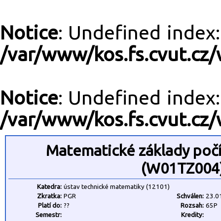
Notice
: Undefined inde
/var/www/kos.fs.cvut.cz/
Notice
: Undefined inde
/var/www/kos.fs.cvut.cz/
Matematické základy počí
(W01TZ004
Katedra:
ústav technické matematiky (12101)
Zkratka:
PGR
Schválen:
23.0
Platí do:
??
Rozsah:
65P
Semestr:
Kredity: