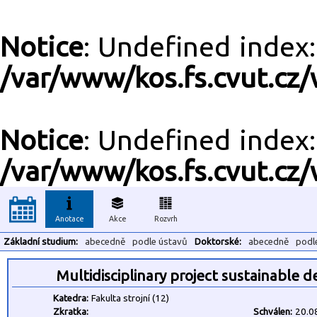
Notice
: Undefined inde
/var/www/kos.fs.cvut.cz/
Notice
: Undefined inde
/var/www/kos.fs.cvut.cz/
Anotace
Akce
Rozvrh
Základní studium:
abecedně
podle ústavů
Doktorské:
abecedně
podl
Multidisciplinary project sustainable
Katedra:
Fakulta strojní (12)
Zkratka:
Schválen:
20.0