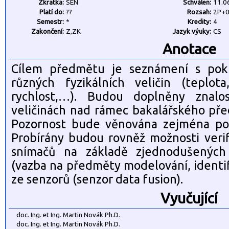
Zkratka:
SEN
Schválen:
11.0
Platí do:
??
Rozsah:
2P+
Semestr:
*
Kredity:
4
Zakončení:
Z,ZK
Jazyk výuky:
CS
Anotace
Cílem předmětu je seznámení s pokr
různých fyzikálních veličin (teplota
rychlost,…). Budou doplněny znalo
veličinách nad rámec bakalářského př
Pozornost bude věnována zejména pou
Probírány budou rovněž možnosti verif
snímačů na základě zjednodušenýc
(vazba na předměty modelování, identif
ze senzorů (senzor data fusion).
Vyučující
doc. Ing. et Ing. Martin Novák Ph.D.
doc. Ing. et Ing. Martin Novák Ph.D.