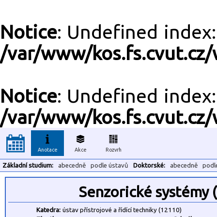
Notice
: Undefined inde
/var/www/kos.fs.cvut.cz/
Notice
: Undefined inde
/var/www/kos.fs.cvut.cz/
Anotace
Akce
Rozvrh
Základní studium:
abecedně
podle ústavů
Doktorské:
abecedně
podl
Senzorické systémy 
Katedra:
ústav přístrojové a řídící techniky (12110)