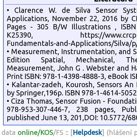
• Clarence W. de Silva Sensor Sys
Applications, November 22, 2016 by C
Pages - 305 B/W Illustrations , IS
K25390, https://www.crcpress.
Fundamentals-and-Applications/Silva/
• Measurement, Instrumentation, and 
Edition Spatial, Mechanical, Th
Measurement, John G . Webster and Hal
Print ISBN: 978-1-4398-4888-3, eBook I
• Kalantar-zadeh, Kourosh, Sensors An
by Springer,196p. ISBN 978-1-4614-5052
• Ciza Thomas, Sensor Fusion - Foundat
978-953-307-446-7, 238 pages, Publ
published June 13, 201,DOI: 10.5772/68
data
online/KOS
/FS :: [
Helpdesk
] (hlášení 