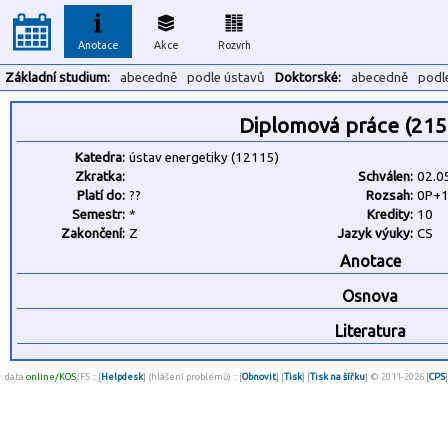
Anotace
Akce
Rozvrh
Základní studium:
abecedně
podle ústavů
Doktorské:
abecedně
podl
Diplomová práce (21
Katedra:
ústav energetiky (12115)
Zkratka:
Schválen:
02.0
Platí do:
??
Rozsah:
0P+
Semestr:
*
Kredity:
10
Zakončení:
Z
Jazyk výuky:
CS
Anotace
Osnova
Literatura
data
online/KOS
/FS :: [
Helpdesk
] (hlášení problémů) :: [
Obnovit
] [
Tisk
] [
Tisk na šířku
] © 2011-2026 [
CPS