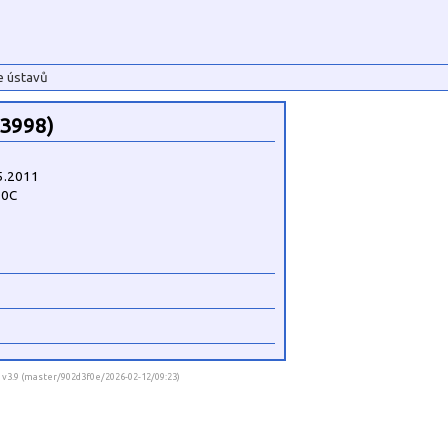
e ústavů
53998)
5.2011
10C
] v3.9 (master/902d3f0e/2026-02-12/09:23)