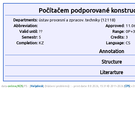
Počítačem podporované konstruov
Departments:
ústav procesní a zpracov. techniky (12118)
Abbreviation:
Approved:
11.0
Valid until:
??
Range:
0P+
Semestr:
5
Credits:
3
Completion:
KZ
Language:
CS
Annotation
Structure
Literarture
data
online/KOS
/FS :: [
Helpdesk
] (hlášení problémů) :: - print date: 8.8.2026, 15:31 © 2011-2026 [
CPS
] v3