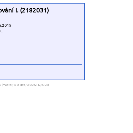
ání I. (2182031)
6.2019
3C
.9 (master/902d3f0e/2026-02-12/09:23)