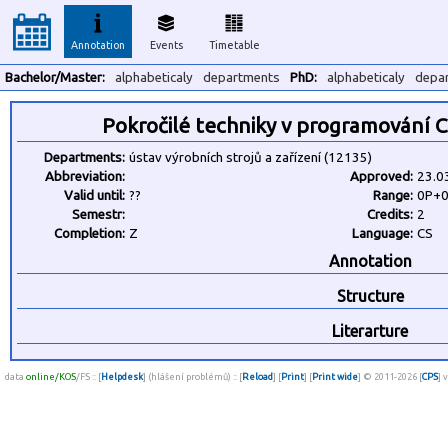
Annotation
Events
Timetable
Bachelor/Master:
alphabeticaly
departments
PhD:
alphabeticaly
depa
Pokročilé techniky v programování 
Departments:
ústav výrobních strojů a zařízení (12135)
Abbreviation:
Approved:
23.0
Valid until:
??
Range:
0P+
Semestr:
Credits:
2
Completion:
Z
Language:
CS
Annotation
Structure
Literarture
data
online/KOS
/FS :: [
Helpdesk
] (hlášení problémů) :: [
Reload
] [
Print
] [
Print wide
] © 2011-2026 [
CPS
] 