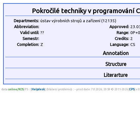
Pokročilé techniky v programování 
Departments:
ústav výrobních strojů a zařízení (12135)
Abbreviation:
Approved:
23.0
Valid until:
??
Range:
0P+
Semestr:
Credits:
2
Completion:
Z
Language:
CS
Annotation
Structure
Literarture
data
online/KOS
/FS :: [
Helpdesk
] (hlášení problémů) :: - print date: 7.8.2026, 20:59 © 2011-2026 [
CPS
] v3