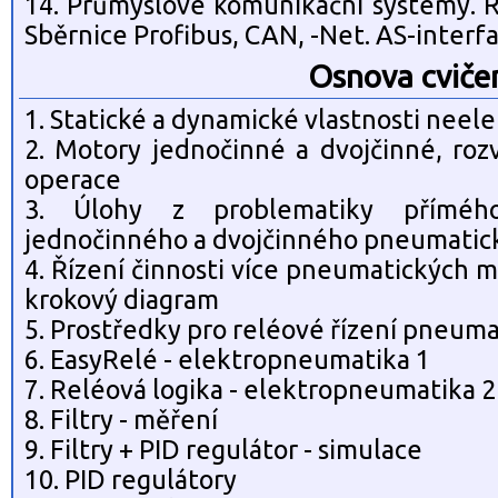
14. Průmyslové komunikační systémy. R
Sběrnice Profibus, CAN, -Net. AS-interf
Osnova cviče
1. Statické a dynamické vlastnosti neel
2. Motory jednočinné a dvojčinné, roz
operace
3. Úlohy z problematiky příméh
jednočinného a dvojčinného pneumati
4. Řízení činnosti více pneumatických m
krokový diagram
5. Prostředky pro reléové řízení pneum
6. EasyRelé - elektropneumatika 1
7. Reléová logika - elektropneumatika 2
8. Filtry - měření
9. Filtry + PID regulátor - simulace
10. PID regulátory