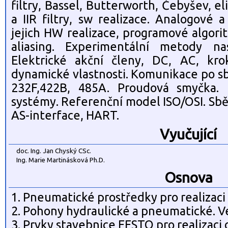
filtry, Bassel, Butterworth, Čebyšev, eli
a IIR filtry, sw realizace. Analogové a
jejich HW realizace, programové algori
aliasing. Experimentální metody na
Elektrické akční členy, DC, AC, kro
dynamické vlastnosti. Komunikace po sb
232F,422B, 485A. Proudová smyčka. 
systémy. Referenční model ISO/OSI. Sbě
AS-interface, HART.
Vyučující
doc. Ing. Jan Chyský CSc.
Ing. Marie Martinásková Ph.D.
Osnova
1. Pneumatické prostředky pro realizaci
2. Pohony hydraulické a pneumatické. V
3. Prvky stavebnice FESTO pro realizaci 