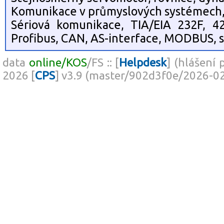
Komunikace v průmyslových systémech,
Sériová komunikace, TIA/EIA 232F, 4
Profibus, CAN, AS-interface, MODBUS, 
data
online/KOS
/FS :: [
Helpdesk
] (hlášení 
2026 [
CPS
] v3.9 (master/902d3f0e/2026-0