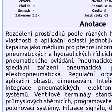
Zkratka:
Schválen:
12.0
Platí do:
??
Rozsah:
3P+
Semestr:
*
Kredity:
5
Zakončení:
Z,ZK
Jazyk výuky:
CS
Anotace
Rozdělení prostředků podle různých hl
vlastnosti a aplikační oblasti jednotl
kapalina jako médium pro přenos infor
pneumatických a hydraulických řídicíc
pneumatického ovládání. Pneumatické
speciální zařízení pneumatická, pn
elektropneumatická. Regulační orgán
aplikační oblasti, dimenzování. Inte
integrace pneumatických, elektro
systémů. Ventilové terminály stand
průmyslových sběrnicích, programovate
polohovací systémy. Filtrace signálu,