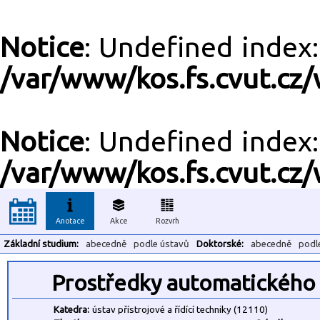
Notice
: Undefined inde
/var/www/kos.fs.cvut.cz/
Notice
: Undefined inde
/var/www/kos.fs.cvut.cz/
Anotace
Akce
Rozvrh
Základní studium:
abecedně
podle ústavů
Doktorské:
abecedně
podl
Prostředky automatického 
Katedra:
ústav přístrojové a řídící techniky (12110)