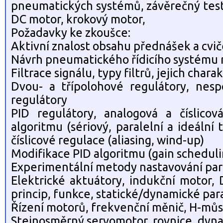
pneumatických systémů, závěrečný test.
DC motor, krokový motor,
Požadavky ke zkoušce:
Aktivní znalost obsahu přednášek a cvič
Návrh pneumatického řídicího systému
Filtrace signálu, typy filtrů, jejich chara
Dvou- a třípolohové regulátory, nesp
regulátory
PID regulátory, analogová a číslicová
algoritmu (sériový, paralelní a ideální 
číslicové regulace (aliasing, wind-up)
Modifikace PID algoritmu (gain schedulin
Experimentální metody nastavování par
Elektrické aktuátory, indukční motor,
princip, funkce, statické/dynamické par
Řízení motorů, frekvenční měnič, H-mů
Stejnosměrný servomotor, rovnice, dyn