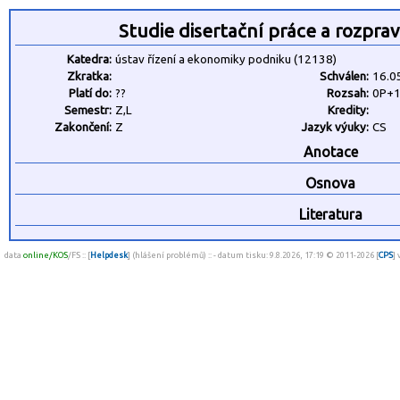
Studie disertační práce a rozpra
Katedra:
ústav řízení a ekonomiky podniku (12138)
Zkratka:
Schválen:
16.0
Platí do:
??
Rozsah:
0P+
Semestr:
Z,L
Kredity:
Zakončení:
Z
Jazyk výuky:
CS
Anotace
Osnova
Literatura
data
online/KOS
/FS :: [
Helpdesk
] (hlášení problémů) :: - datum tisku: 9.8.2026, 17:19 © 2011-2026 [
CPS
]