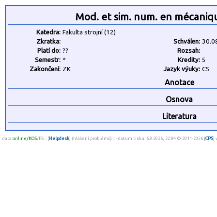
Mod. et sim. num. en mécaniq
Katedra:
Fakulta strojní (12)
Zkratka:
Schválen:
30.0
Platí do:
??
Rozsah:
Semestr:
*
Kredity:
5
Zakončení:
ZK
Jazyk výuky:
CS
Anotace
Osnova
Literatura
data
online/KOS
/FS :: [
Helpdesk
] (hlášení problémů) :: - datum tisku: 6.8.2026, 22:04 © 2011-2026 [
CPS
]