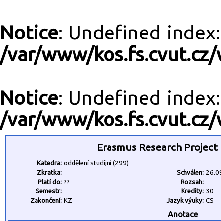
Notice
: Undefined inde
/var/www/kos.fs.cvut.cz/
Notice
: Undefined inde
/var/www/kos.fs.cvut.cz/
Erasmus Research Project
Katedra:
oddělení studijní (299)
Zkratka:
Schválen:
26.0
Platí do:
??
Rozsah:
Semestr:
Kredity:
30
Zakončení:
KZ
Jazyk výuky:
CS
Anotace