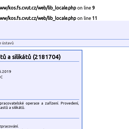
ww/kos.fs.cvut.cz/web/lib_locale.php
on line
9
ww/kos.fs.cvut.cz/web/lib_locale.php
on line
11
e ústavů
tů a silikátů (2181704)
6.2019
1C
pracovatelské operace a zařízení. Provedení,
astů a silikátů.
 zpracování.