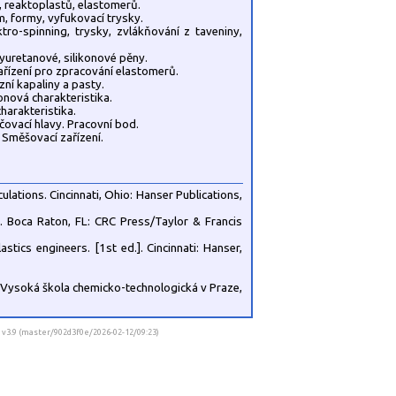
ů, reaktoplastů, elastomerů.
em, formy, vyfukovací trysky.
ro-spinning, trysky, zvlákňování z taveniny,
yuretanové, silikonové pěny.
zařízení pro zpracování elastomerů.
ní kapaliny a pasty.
konová charakteristika.
harakteristika.
ačovací hlavy. Pracovní bod.
 Směšovací zařízení.
lations. Cincinnati, Ohio: Hanser Publications,
. Boca Raton, FL: CRC Press/Taylor & Francis
tics engineers. [1st ed.]. Cincinnati: Hanser,
. Vysoká škola chemicko-technologická v Praze,
] v3.9 (master/902d3f0e/2026-02-12/09:23)