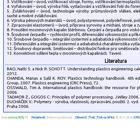
3. Vstřikování – úvod, vstřikovací stroje, formy, vstřikování termoplast
4. Vyfukování – úvod, výroba fólii, vytlačování a vstřikování folií do for
5. Zvlákňování – úvod, technologie výroby průmyslových vláken, elekt
suché a mokré zvlákňování.
6. Výroba pěnových materiálů – úvod, polystyrenové, polyolefinové, pol
7. Zpracování elastomerů – úvod, příprava suroviny a míchání, stroje a 
8. Proudění mocninových kapalin štěrbinou. Čerpání a čerpadla pro viskóz
9. Šroubové čerpadlo – rychlostní profil, diferenciální výkonnostní a pří
10. Šroubové čerpadlo – integrální izotermní a adiabatická výkonnostní c
11. Diferenciální a integrální izotermní a adiabatická charakteristika vytl
12. Šroubový dopravník. Směšování – distribuční funkce pro směšovače.
13. Konvektivní sdílení tepla v mocninových kapalinách. Tavení.
Literatura
RAO, Natti S. a Nick R. SCHOTT. Understanding plastics engineering calcu
2012.
CHANDA, Manas a Salil K. ROY. Plastics technology handbook. 4th ed
Group, 2007. Plastics engineering (CRC Press), 72.
OSSWALD, Tim A. International plastics handbook: the resource for plas
2006.
TADMOR Z., GOGOS C.: Principles of polymer processing. J.Wiley 2006.
DUCHÁČEK V.: Polymery - výroba, vlastnosti, zpracování, použití. 2. vyd
Praha 2006.
data
online/KOS
/FS :: [
Helpdesk
] (hlášení problémů) :: [
Obnovit
] [
Tisk
] [
Tisk na šířku
] © 2011-2026 [
CPS