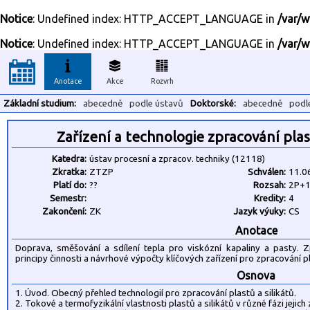
Notice
: Undefined index: HTTP_ACCEPT_LANGUAGE in
/var/w
Notice
: Undefined index: HTTP_ACCEPT_LANGUAGE in
/var/w
Anotace
Akce
Rozvrh
Základní studium:
abecedně
podle ústavů
Doktorské:
abecedně
podl
Zařízení a technologie zpracování plas
Katedra:
ústav procesní a zpracov. techniky (12118)
Zkratka:
ZTZP
Schválen:
11.0
Platí do:
??
Rozsah:
2P+
Semestr:
Kredity:
4
Zakončení:
ZK
Jazyk výuky:
CS
Anotace
Doprava, směšování a sdílení tepla pro viskózní kapaliny a pasty. Z
principy činnosti a návrhové výpočty klíčových zařízení pro zpracování pl
Osnova
1. Úvod. Obecný přehled technologií pro zpracování plastů a silikátů.
2. Tokové a termofyzikální vlastnosti plastů a silikátů v různé fázi jejich