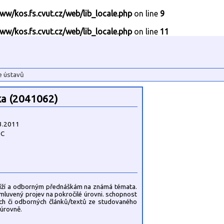
ww/kos.fs.cvut.cz/web/lib_locale.php
on line
9
ww/kos.fs.cvut.cz/web/lib_locale.php
on line
11
e ústavů
ka (2041062)
3.2011
2C
tíží a odborným přednáškám na známá témata.
 mluvený projev na pokročilé úrovni. schopnost
ch či odborných článků/textů ze studovaného
 úrovně.