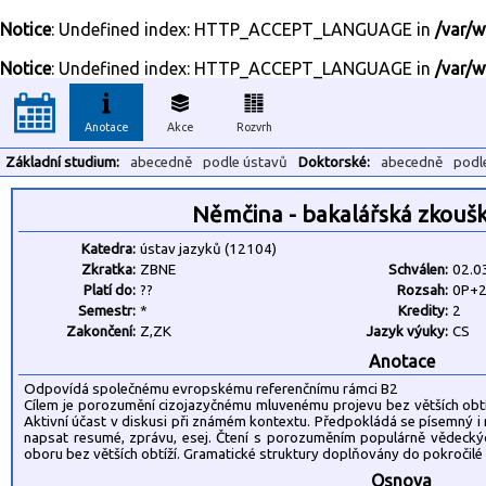
Notice
: Undefined index: HTTP_ACCEPT_LANGUAGE in
/var/w
Notice
: Undefined index: HTTP_ACCEPT_LANGUAGE in
/var/w
Anotace
Akce
Rozvrh
Základní studium:
abecedně
podle ústavů
Doktorské:
abecedně
podl
Němčina - bakalářská zkouš
Katedra:
ústav jazyků (12104)
Zkratka:
ZBNE
Schválen:
02.0
Platí do:
??
Rozsah:
0P+
Semestr:
*
Kredity:
2
Zakončení:
Z,ZK
Jazyk výuky:
CS
Anotace
Odpovídá společnému evropskému referenčnímu rámci B2
Cílem je porozumění cizojazyčnému mluvenému projevu bez větších ob
Aktivní účast v diskusi při známém kontextu. Předpokládá se písemný i
napsat resumé, zprávu, esej. Čtení s porozuměním populárně vědecký
oboru bez větších obtíží. Gramatické struktury doplňovány do pokročilé
Osnova