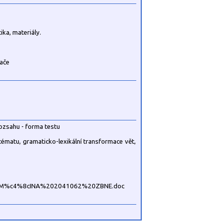
ka, materiály.
tače
ozsahu - forma testu
:
tématu, gramaticko-lexikální transformace vět,
4%9aM%c4%8cINA%202041062%20ZBNE.doc