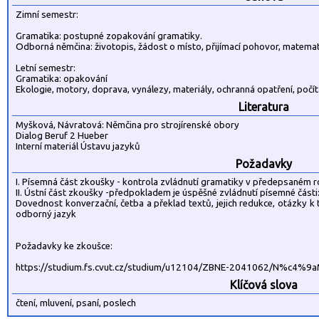
Zimní semestr:
Gramatika: postupné zopakování gramatiky.
Odborná němčina: životopis, žádost o místo, přijímací pohovor, matemati
Letní semestr:
Gramatika: opakování
Ekologie, motory, doprava, vynálezy, materiály, ochranná opatření, počí
Literatura
Myšková, Návratová: Němčina pro strojírenské obory
Dialog Beruf 2 Hueber
Interní materiál Ústavu jazyků
Požadavky
I. Písemná část zkoušky - kontrola zvládnutí gramatiky v předepsaném r
II. Ústní část zkoušky -předpokladem je úspěšné zvládnutí písemné části
Dovednost konverzační, četba a překlad textů, jejich redukce, otázky k 
odborný jazyk
Požadavky ke zkoušce:
https://studium.fs.cvut.cz/studium/u12104/ZBNE-2041062/N%c
Klíčová slova
čtení, mluvení, psaní, poslech