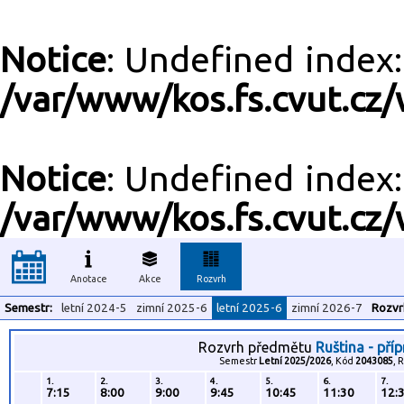
Notice
: Undefined inde
/var/www/kos.fs.cvut.cz/
Notice
: Undefined inde
/var/www/kos.fs.cvut.cz/
Anotace
Akce
Rozvrh
Semestr:
letní 2024-5
zimní 2025-6
letní 2025-6
zimní 2026-7
Rozvr
Rozvrh předmětu
Ruština - pří
Semestr
Letní 2025/2026
, Kód
2043085
, 
1.
2.
3.
4.
5.
6.
7.
7:15
8:00
9:00
9:45
10:45
11:30
12: