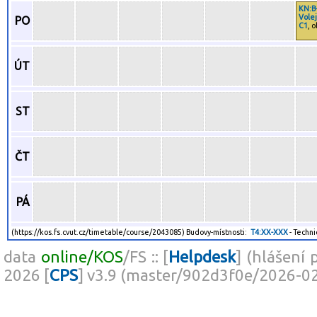
KN:B
Volej
PO
C1
, 
ÚT
ST
ČT
PÁ
(https://kos.fs.cvut.cz/timetable/course/2043085) Budovy-místnosti:
T4:XX-XXX
- Techni
data
online/KOS
/FS :: [
Helpdesk
] (hlášení 
2026 [
CPS
] v3.9 (master/902d3f0e/2026-0