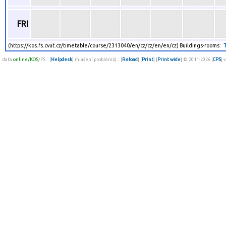
FRI
(https://kos.fs.cvut.cz/timetable/course/2313040/en/cz/cz/en/en/cz) Buildings-rooms:
data
online/KOS
/FS :: [
Helpdesk
] (hlášení problémů) :: [
Reload
] [
Print
] [
Print wide
] © 2011-2026 [
CPS
] 