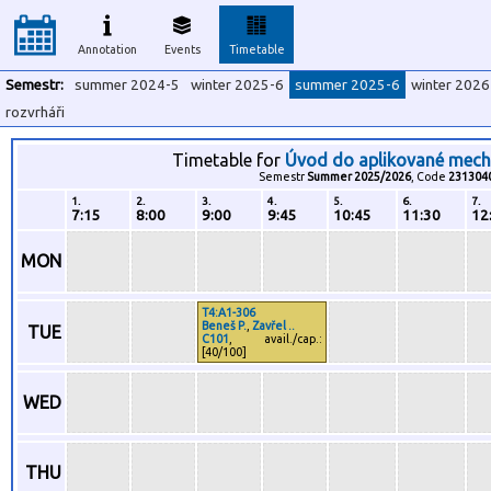
Annotation
Events
Timetable
Semestr:
summer 2024-5
winter 2025-6
summer 2025-6
winter 2026
rozvrháři
Timetable for
Úvod do aplikované mech
Semestr
Summer 2025/2026
, Code
231304
1.
2.
3.
4.
5.
6.
7.
7:15
8:00
9:00
9:45
10:45
11:30
12
MON
T4:A1-306
Beneš P.
,
Zavřel ..
TUE
C101
, avail./cap.:
[40/100]
WED
THU