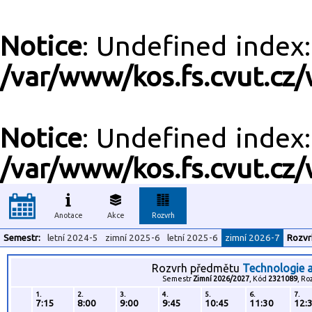
Notice
: Undefined inde
/var/www/kos.fs.cvut.cz/
Notice
: Undefined inde
/var/www/kos.fs.cvut.cz/
Anotace
Akce
Rozvrh
Semestr:
letní 2024-5
zimní 2025-6
letní 2025-6
zimní 2026-7
Rozvr
Rozvrh předmětu
Technologie a
Semestr
Zimní 2026/2027
, Kód
2321089
, Ro
1.
2.
3.
4.
5.
6.
7.
7:15
8:00
9:00
9:45
10:45
11:30
12: