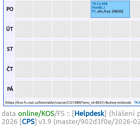
T4:C2-438
Horník J.
PO
P1
, obs./kap.:[48/60]
ÚT
ST
ČT
PÁ
(https://kos.fs.cvut.cz/timetable/course/2321089/?sem_id=B261) Budovy-místnosti:
T4:
data
online/KOS
/FS :: [
Helpdesk
] (hlášení 
2026 [
CPS
] v3.9 (master/902d3f0e/2026-0