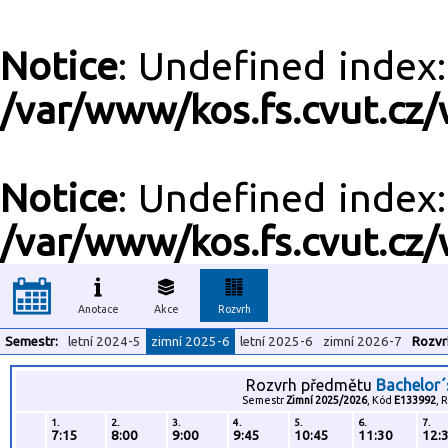
Notice
: Undefined inde
/var/www/kos.fs.cvut.cz/
Notice
: Undefined inde
/var/www/kos.fs.cvut.cz/
Anotace
Akce
Rozvrh
Semestr:
letní 2024-5
zimní 2025-6
letní 2025-6
zimní 2026-7
Rozvr
Rozvrh předmětu
Bachelor´
Semestr
Zimní 2025/2026
, Kód
E133992
, 
1.
2.
3.
4.
5.
6.
7.
7:15
8:00
9:00
9:45
10:45
11:30
12: