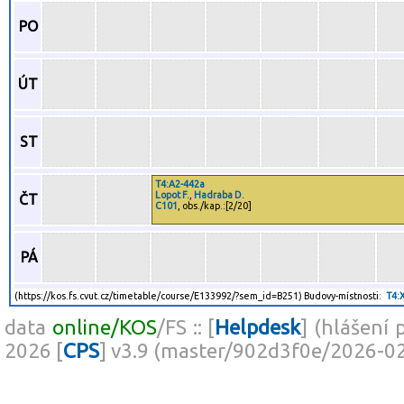
PO
ÚT
ST
T4:A2-442a
Lopot F.
,
Hadraba D.
ČT
C101
, obs./kap.:[2/20]
PÁ
(https://kos.fs.cvut.cz/timetable/course/E133992/?sem_id=B251) Budovy-místnosti:
T4:
data
online/KOS
/FS :: [
Helpdesk
] (hlášení 
2026 [
CPS
] v3.9 (master/902d3f0e/2026-0