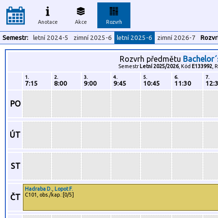
Anotace
Akce
Rozvrh
Semestr:
letní 2024-5
zimní 2025-6
letní 2025-6
zimní 2026-7
Rozvr
Rozvrh předmětu
Bachelor´
Semestr
Letní 2025/2026
, Kód
E133992
, 
1.
2.
3.
4.
5.
6.
7.
7:15
8:00
9:00
9:45
10:45
11:30
12:
PO
ÚT
ST
Hadraba D.
,
Lopot F.
C101, obs./kap.:[0/5]
ČT