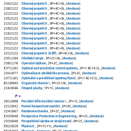
2342122
Oborový projekt II.
, 0P+4C+0L, (
Anotace
)
2382122
Oborový projekt II.
, 0P+4C+0L, (
Anotace
)
2222122
Oborový projekt II.
, 0P+4C+0L, (
Anotace
)
2352122
Oborový projekt II.
, 0P+4C+0L, (
Anotace
)
2132122
Oborový projekt II.
, 0P+4C+0L, (
Anotace
)
2182122
Oborový projekt II.
, 0P+4C+0L, (
Anotace
)
2162122
Oborový projekt II.
, 0P+4C+0L, (
Anotace
)
2322122
Oborový projekt II.
, 0P+4C+0L, (
Anotace
)
2332122
Oborový projekt II.
, 0P+4C+0L, (
Anotace
)
2312122
Oborový projekt II.
, 0P+4C+0L, (
Anotace
)
2212122
Oborový projekt II. (k BP)
, 0P+4C+0L, (
Anotace
)
2351104
Obráběcí stroje
, 3P+2C+0L, (
Anotace
)
2381176
Operační výzkum
, 2P+2C, (
Anotace
)
E371101
Optimal and predictive control systems
, 2P+1.8C+0.2L, (
Anotace
)
2341077
Optimalizace obráběcího procesu
, 2P+2C, (
Anotace
)
2371101
Optimální a prediktivní systémy řízení
, 2P+1.8C+0.2L, (
Anotace
)
B110003
Organická chemie I
, 3P+2C+0L, (
Anotace
)
2163046
Otopné plochy
, 1P+1C, (
Anotace
)
P >
2011088
Parciální diferenciální rovnice I.
, 2P+1C, (
Anotace
)
2212041
Pasivní bezpečnost vozidel
, 2P+0C, (
Anotace
)
2241067
Patobiomechanika
, 2P+2C, (
Anotace
)
E333040
Perspectice Production in Engineering
, 0P+2C, (
Anotace
)
2333040
Perspektivní výroba ve strojírenství
, 0P+2C, (
Anotace
)
E021029
Physics II.
, 2P+1C+1L, (
Anotace
)