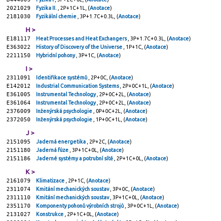
2021029
Fyzika II.
, 2P+1C+1L, (
Anotace
)
2181030
Fyzikální chemie
, 3P+1.7C+0.3L, (
Anotace
)
H >
E181117
Heat Processes and Heat Exchangers
, 3P+1.7C+0.3L, (
Anotace
)
E363022
History of Discovery of the Universe
, 1P+1C, (
Anotace
)
2211150
Hybridní pohony
, 3P+1C, (
Anotace
)
I >
2311091
Identifikace systémů
, 2P+0C, (
Anotace
)
E142012
Industrial Communication Systems
, 2P+0C+1L, (
Anotace
)
E361005
Instrumental Technology
, 2P+0C+2L, (
Anotace
)
E361064
Instrumental Technology
, 2P+0C+2L, (
Anotace
)
2376009
Inženýrská psychologie
, 0P+0C+2L, (
Anotace
)
2372050
Inženýrská psychologie
, 1P+0C+1L, (
Anotace
)
J >
2151095
Jaderná energetika
, 2P+2C, (
Anotace
)
2151180
Jaderná fúze
, 3P+1C+0L, (
Anotace
)
2151186
Jaderné systémy a potrubní sítě
, 2P+1C+0L, (
Anotace
)
K >
2161079
Klimatizace
, 2P+1C, (
Anotace
)
2311074
Kmitání mechanických soustav
, 3P+0C, (
Anotace
)
2311110
Kmitání mechanických soustav
, 3P+1C+0L, (
Anotace
)
2351170
Komponenty pohonů výrobních strojů
, 3P+0C+1L, (
Anotace
)
2131027
Konstrukce
, 2P+1C+0L, (
Anotace
)