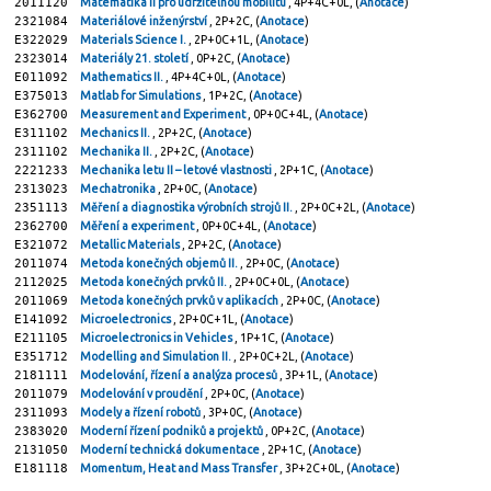
2011120
Matematika II pro udržitelnou mobilitu
, 4P+4C+0L, (
Anotace
)
2321084
Materiálové inženýrství
, 2P+2C, (
Anotace
)
E322029
Materials Science I.
, 2P+0C+1L, (
Anotace
)
2323014
Materiály 21. století
, 0P+2C, (
Anotace
)
E011092
Mathematics II.
, 4P+4C+0L, (
Anotace
)
E375013
Matlab for Simulations
, 1P+2C, (
Anotace
)
E362700
Measurement and Experiment
, 0P+0C+4L, (
Anotace
)
E311102
Mechanics II.
, 2P+2C, (
Anotace
)
2311102
Mechanika II.
, 2P+2C, (
Anotace
)
2221233
Mechanika letu II – letové vlastnosti
, 2P+1C, (
Anotace
)
2313023
Mechatronika
, 2P+0C, (
Anotace
)
2351113
Měření a diagnostika výrobních strojů II.
, 2P+0C+2L, (
Anotace
)
2362700
Měření a experiment
, 0P+0C+4L, (
Anotace
)
E321072
Metallic Materials
, 2P+2C, (
Anotace
)
2011074
Metoda konečných objemů II.
, 2P+0C, (
Anotace
)
2112025
Metoda konečných prvků II.
, 2P+0C+0L, (
Anotace
)
2011069
Metoda konečných prvků v aplikacích
, 2P+0C, (
Anotace
)
E141092
Microelectronics
, 2P+0C+1L, (
Anotace
)
E211105
Microelectronics in Vehicles
, 1P+1C, (
Anotace
)
E351712
Modelling and Simulation II.
, 2P+0C+2L, (
Anotace
)
2181111
Modelování, řízení a analýza procesů
, 3P+1L, (
Anotace
)
2011079
Modelování v proudění
, 2P+0C, (
Anotace
)
2311093
Modely a řízení robotů
, 3P+0C, (
Anotace
)
2383020
Moderní řízení podniků a projektů
, 0P+2C, (
Anotace
)
2131050
Moderní technická dokumentace
, 2P+1C, (
Anotace
)
E181118
Momentum, Heat and Mass Transfer
, 3P+2C+0L, (
Anotace
)