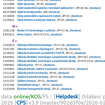
2312001
Vyšší dynamika
, 2P+0C+0L, (
Anotace
)
2311084
Vyšší dynamika
, 2P+0C, (
Anotace
)
2226024
Vyšší konstrukční systémy v leteckých aplikacích II.
, 0P+4C+0L, (
Anotace
)
W12TZ002
Vyšší termodynamika
, 65P, (
Anotace
)
2216045
Vývoj automobilů a spalovacích motorů
, 0P+2C, (
Anotace
)
2216021
Vývoj železnic a kolejové dopravy
, 2P+0C, (
Anotace
)
W >
2181138
Waste-2-X technologie a zařízení
, 3P+1C+0L, (
Anotace
)
E361021
Wave Optics
, 2P+0.7C+0.3L, (
Anotace
)
Z >
2343013
Základy aditivních technologií
, 1P+1C+0L, (
Anotace
)
2241705
Základy anatomie a fyziologie II.
, 3P+3C+0L, (
Anotace
)
2216031
Základy modelování v prostředí GT-SUITE
, 0P+2C, (
Anotace
)
K343041
Základy obrábění, metrologie a projektování výroby
, 2KP+2KC, (
Anotace
)
2343041
Základy obrábění, metrologie a projektování výroby
, 2P+0.5C+0.5L, (
Anotac
2383001
Základy práva
, 1P+1C, (
Anotace
)
2333041
Základy slévání, tváření a svařování
, 2P+0.5C+0.5L, (
Anotace
)
2211128
Základy trakční mechaniky
, 3P+0C, (
Anotace
)
2221226
Zatížení kosmické techniky
, 2P+2C+0L, (
Anotace
)
2221237
Zatížení letounu
, 2P+2C, (
Anotace
)
2131102
Zemědělské stroje I.
, 2P+1C, (
Anotace
)
2131039
Zkoušení transportních strojů
, 2P+2C, (
Anotace
)
data
online/KOS
/FS :: [
Helpdesk
] (hlášení 
2026 [
CPS
] v3.9 (master/902d3f0e/2026-0