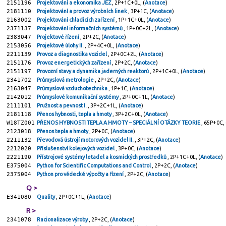
2151196
Projektování a ekonomika JEZ
, 2P+1C+0L, (
Anotace
)
2181110
Projektování a provoz výrobních linek
, 3P+1C, (
Anotace
)
2163002
Projektování chladicích zařízení
, 1P+1C+0L, (
Anotace
)
2371137
Projektování informačních systémů
, 1P+0C+2L, (
Anotace
)
2383047
Projektové řízení
, 2P+2C, (
Anotace
)
2153056
Projektové úlohy II.
, 2P+4C+0L, (
Anotace
)
2211139
Provoz a diagnostika vozidel
, 2P+0C+2L, (
Anotace
)
2151176
Provoz energetických zařízení
, 2P+2C, (
Anotace
)
2151197
Provozní stavy a dynamika jaderných reaktorů
, 2P+1C+0L, (
Anotace
)
2341702
Průmyslová metrologie
, 2P+2C, (
Anotace
)
2163047
Průmyslová vzduchotechnika
, 1P+1C, (
Anotace
)
2142012
Průmyslové komunikační systémy
, 2P+0C+1L, (
Anotace
)
2111101
Pružnost a pevnost I.
, 3P+2C+1L, (
Anotace
)
2181118
Přenos hybnosti, tepla a hmoty
, 3P+2C+0L, (
Anotace
)
W18TZ001
PŘENOS HYBNOSTI TEPLA A HMOTY – SPECIÁLNÍ OTÁZKY TEORIE
, 65P+0C, 
2123018
Přenos tepla a hmoty
, 2P+0C, (
Anotace
)
2211132
Převodová ústrojí motorových vozidel II.
, 3P+2C, (
Anotace
)
2212020
Příslušenství kolejových vozidel
, 3P+0C, (
Anotace
)
2221190
Přístrojové systémy letadel a kosmických prostředků
, 2P+1C+0L, (
Anotace
)
E375004
Python for Scientific Computations and Control
, 2P+2C, (
Anotace
)
2375004
Python pro vědecké výpočty a řízení
, 2P+2C, (
Anotace
)
Q >
E341080
Quality
, 2P+0C+1L, (
Anotace
)
R >
2341078
Racionalizace výroby
, 2P+2C, (
Anotace
)