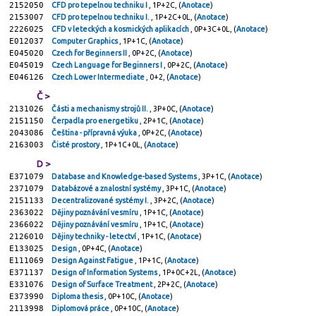
2152050
CFD pro tepelnou techniku I
, 1P+2C, (
Anotace
)
2153007
CFD pro tepelnou techniku I.
, 1P+2C+0L, (
Anotace
)
2226025
CFD v leteckých a kosmických aplikacích
, 0P+3C+0L, (
Anotace
)
E012037
Computer Graphics
, 1P+1C, (
Anotace
)
E045020
Czech for Beginners II
, 0P+2C, (
Anotace
)
E045019
Czech Language for Beginners I
, 0P+2C, (
Anotace
)
E046126
Czech Lower Intermediate
, 0+2, (
Anotace
)
Č >
2131026
Části a mechanismy strojů II.
, 3P+0C, (
Anotace
)
2151150
Čerpadla pro energetiku
, 2P+1C, (
Anotace
)
2043086
Čeština - přípravná výuka
, 0P+2C, (
Anotace
)
2163003
Čisté prostory
, 1P+1C+0L, (
Anotace
)
D >
E371079
Database and Knowledge-based Systems
, 3P+1C, (
Anotace
)
2371079
Databázové a znalostní systémy
, 3P+1C, (
Anotace
)
2151133
Decentralizované systémy I.
, 3P+2C, (
Anotace
)
2363022
Dějiny poznávání vesmíru
, 1P+1C, (
Anotace
)
2366022
Dějiny poznávání vesmíru
, 1P+1C, (
Anotace
)
2126010
Dějiny techniky - letectví
, 1P+1C, (
Anotace
)
E133025
Design
, 0P+4C, (
Anotace
)
E111069
Design Against Fatigue
, 1P+1C, (
Anotace
)
E371137
Design of Information Systems
, 1P+0C+2L, (
Anotace
)
E331076
Design of Surface Treatment
, 2P+2C, (
Anotace
)
E373990
Diploma thesis
, 0P+10C, (
Anotace
)
2113998
Diplomová práce
, 0P+10C, (
Anotace
)