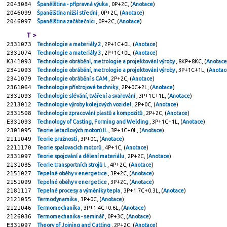
2043084
Španělština - přípravná výuka
, 0P+2C, (
Anotace
)
2046099
Španělština nižší střední
, 0P+2C, (
Anotace
)
2046097
Španělština začátečníci
, 0P+2C, (
Anotace
)
T >
2331073
Technologie a materiály 2
, 2P+1C+0L, (
Anotace
)
2331074
Technologie a materiály 3
, 2P+1C+0L, (
Anotace
)
K341093
Technologie obrábění, metrologie a projektování výroby
, 8KP+8KC, (
Anotace
2341093
Technologie obrábění, metrologie a projektování výroby
, 3P+1C+1L, (
Anotac
2341079
Technologie obrábění s CAM
, 2P+2C, (
Anotace
)
2361064
Technologie přístrojové techniky
, 2P+0C+2L, (
Anotace
)
2331093
Technologie slévání, tváření a svařování
, 3P+1C+1L, (
Anotace
)
2213012
Technologie výroby kolejových vozidel
, 2P+0C, (
Anotace
)
2331508
Technologie zpracování plastů a kompozitů
, 2P+2C, (
Anotace
)
E331093
Technology of Casting, Forming and Welding
, 3P+1C+1L, (
Anotace
)
2301095
Teorie letadlových motorů II.
, 3P+1C+0L, (
Anotace
)
2111049
Teorie pružnosti
, 3P+0C, (
Anotace
)
2211170
Teorie spalovacích motorů
, 4P+1C, (
Anotace
)
2331097
Teorie spojování a dělení materiálu
, 2P+2C, (
Anotace
)
2131035
Teorie transportních strojů I.
, 4P+2C, (
Anotace
)
2151027
Tepelné oběhy v energetice
, 3P+2C, (
Anotace
)
2151099
Tepelné oběhy v energetice
, 3P+2C, (
Anotace
)
2181117
Tepelné procesy a výměníky tepla
, 3P+1.7C+0.3L, (
Anotace
)
2121055
Termodynamika
, 3P+0C, (
Anotace
)
2121046
Termomechanika
, 3P+1.4C+0.6L, (
Anotace
)
2126036
Termomechanika - seminář
, 0P+3C, (
Anotace
)
E331097
Theory of Joining and Cutting
, 2P+2C, (
Anotace
)