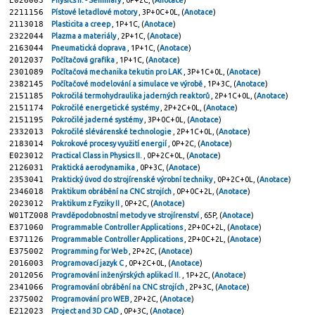
E026003
Physics II. - Seminary
, 0P+2C, (
Anotace
)
2211156
Pístové letadlové motory
, 3P+0C+0L, (
Anotace
)
2113018
Plasticita a creep
, 1P+1C, (
Anotace
)
2322044
Plazma a materiály
, 2P+1C, (
Anotace
)
2163044
Pneumatická doprava
, 1P+1C, (
Anotace
)
2012037
Počítačová grafika
, 1P+1C, (
Anotace
)
2301089
Počítačová mechanika tekutin pro LAK
, 3P+1C+0L, (
Anotace
)
2382145
Počítačové modelování a simulace ve výrobě
, 1P+3C, (
Anotace
)
2151185
Pokročilá termohydraulika jaderných reaktorů
, 2P+1C+0L, (
Anotace
)
2151174
Pokročilé energetické systémy
, 2P+2C+0L, (
Anotace
)
2151195
Pokročilé jaderné systémy
, 3P+0C+0L, (
Anotace
)
2332013
Pokročilé slévárenské technologie
, 2P+1C+0L, (
Anotace
)
2183014
Pokrokové procesy využití energií
, 0P+2C, (
Anotace
)
E023012
Practical Class in Physics II.
, 0P+2C+0L, (
Anotace
)
2126031
Praktická aerodynamika
, 0P+3C, (
Anotace
)
2353041
Praktický úvod do strojírenské výrobní techniky
, 0P+2C+0L, (
Anotace
)
2346018
Praktikum obrábění na CNC strojích
, 0P+0C+2L, (
Anotace
)
2023012
Praktikum z Fyziky II
, 0P+2C, (
Anotace
)
W01TZ008
Pravděpodobnostní metody ve strojírenství
, 65P, (
Anotace
)
E371060
Programmable Controller Applications
, 2P+0C+2L, (
Anotace
)
E371126
Programmable Controller Applications
, 2P+0C+2L, (
Anotace
)
E375002
Programming for Web
, 2P+2C, (
Anotace
)
2016003
Programovací jazyk C
, 0P+2C+0L, (
Anotace
)
2012056
Programování inženýrských aplikací II.
, 1P+2C, (
Anotace
)
2341066
Programování obrábění na CNC strojích
, 2P+3C, (
Anotace
)
2375002
Programování pro WEB
, 2P+2C, (
Anotace
)
E212023
Project and 3D CAD
, 0P+3C, (
Anotace
)