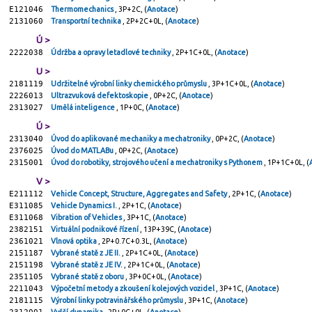
E121046
Thermomechanics
, 3P+2C, (
Anotace
)
2131060
Transportní technika
, 2P+2C+0L, (
Anotace
)
Ú >
2222038
Údržba a opravy letadlové techniky
, 2P+1C+0L, (
Anotace
)
U >
2181119
Udržitelné výrobní linky chemického průmyslu
, 3P+1C+0L, (
Anotace
)
2226013
Ultrazvuková defektoskopie
, 0P+2C, (
Anotace
)
2313027
Umělá inteligence
, 1P+0C, (
Anotace
)
Ú >
2313040
Úvod do aplikované mechaniky a mechatroniky
, 0P+2C, (
Anotace
)
2376025
Úvod do MATLABu
, 0P+2C, (
Anotace
)
2315001
Úvod do robotiky, strojového učení a mechatroniky s Pythonem
, 1P+1C+0L, (
V >
E211112
Vehicle Concept, Structure, Aggregates and Safety
, 2P+1C, (
Anotace
)
E311085
Vehicle Dynamics I.
, 2P+1C, (
Anotace
)
E311068
Vibration of Vehicles
, 3P+1C, (
Anotace
)
2382151
Virtuální podnikové řízení
, 13P+39C, (
Anotace
)
2361021
Vlnová optika
, 2P+0.7C+0.3L, (
Anotace
)
2151187
Vybrané statě z JE II.
, 2P+1C+0L, (
Anotace
)
2151198
Vybrané statě z JE IV.
, 2P+1C+0L, (
Anotace
)
2351105
Vybrané statě z oboru
, 3P+0C+0L, (
Anotace
)
2211043
Výpočetní metody a zkoušení kolejových vozidel
, 3P+1C, (
Anotace
)
2181115
Výrobní linky potravinářského průmyslu
, 3P+1C, (
Anotace
)