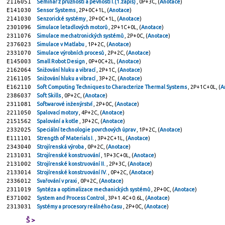
2116051
Seminář z pružnosti a pevnosti I.(1.zápis)
, 0P+3C, (
Anotace
)
E141030
Sensor Systems
, 2P+0C+1L, (
Anotace
)
2141030
Senzorické systémy
, 2P+0C+1L, (
Anotace
)
2301096
Simulace letadlových motorů
, 2P+1C+0L, (
Anotace
)
2311076
Simulace mechatronických systémů
, 2P+0C, (
Anotace
)
2376023
Simulace v Matlabu
, 1P+2C, (
Anotace
)
2331070
Simulace výrobních procesů
, 2P+2C, (
Anotace
)
E145003
Small Robot Design
, 0P+0C+2L, (
Anotace
)
2162064
Snižování hluku a vibrací
, 2P+1C, (
Anotace
)
2161105
Snižování hluku a vibrací
, 3P+2C, (
Anotace
)
E162110
Soft Computing Techniques to Characterize Thermal Systems
, 2P+1C+0L, (
A
2386037
Soft Skills
, 0P+2C, (
Anotace
)
2311081
Softwarové inženýrství
, 2P+0C, (
Anotace
)
2211050
Spalovací motory
, 4P+2C, (
Anotace
)
2151562
Spalování a kotle
, 3P+2C, (
Anotace
)
2332025
Speciální technologie povrchových úprav
, 1P+2C, (
Anotace
)
E111101
Strength of Materials I.
, 3P+2C+1L, (
Anotace
)
2343040
Strojírenská výroba
, 0P+2C, (
Anotace
)
2131031
Strojírenské konstruování
, 1P+3C+0L, (
Anotace
)
2131002
Strojírenské konstruování II.
, 2P+3C, (
Anotace
)
2133014
Strojírenské konstruování IV.
, 0P+2C, (
Anotace
)
2336012
Svařování v praxi
, 0P+2C, (
Anotace
)
2311019
Syntéza a optimalizace mechanických systémů
, 2P+0C, (
Anotace
)
E371002
System and Process Control
, 3P+1.4C+0.6L, (
Anotace
)
2313031
Systémy a procesory reálného času
, 2P+0C, (
Anotace
)
Š >