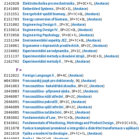
2142028
Elektrotechnika pro mechatroniku
, 2P+0C+1L, (
Anotace
)
E141005
Embedded Systems
, 2P+0C+2L, (
Anotace
)
2151551
Energetické využití biomasy
, 2P+1C+0L, (
Anotace
)
E151703
Energy conversion of biomass
, 3P+1C+0L, (
Anotace
)
E131002
Engineering Design II.
, 2P+3C, (
Anotace
)
E133014
Engineering Design IV.
, 0P+2C+0L, (
Anotace
)
E372050
Engineering Psychology
, 1P+0C+1L, (
Anotace
)
2151194
Environmentální aspekty JEZ
, 2P+1C+0L, (
Anotace
)
2216061
Ergonomie v dopravních prostředcích
, 0P+2C, (
Anotace
)
2224002
Experimentální aerodynamika
, 2P+2C, (
Anotace
)
2211137
Experimentální metody a zkoušení strojů
, 2P+0C+3L, (
Anotace
)
2162702
Experimentální metody II.
, 1P+4L, (
Anotace
)
F >
E212022
Foreign Language II.
, 0P+4C, (
Anotace
)
W04J004
Francouzský jazyk pro doktorandy
, 90, (
Anotace
)
2041063
Francouzština - bakalářská zkouška
, 0P+2C, (
Anotace
)
2043083
Francouzština - přípravná výuka
, 0P+2C, (
Anotace
)
2046087
Francouzština nižší střední
, 0P+2C, (
Anotace
)
2046091
Francouzština pokročilí
, 0P+2C, (
Anotace
)
2046089
Francouzština vyšší střední
, 0P+2C, (
Anotace
)
2046085
Francouzština začátečníci
, 0P+2C, (
Anotace
)
E383002
Fundamentals of Law
, 1P+1C+0L, (
Anotace
)
E343041
Fundamentals of Machining, Metrology and Product Design
, 2P+0.5C+0.5L, 
2011078
Funkce komplexní proměnné a integrální a diskrétní transformace v aplikací
2021019
Fyzika a moderní technologie
, 2P+1C+1L, (
Anotace
)
B444003
Fyzika I
, 3P+2C+0L, (
Anotace
)