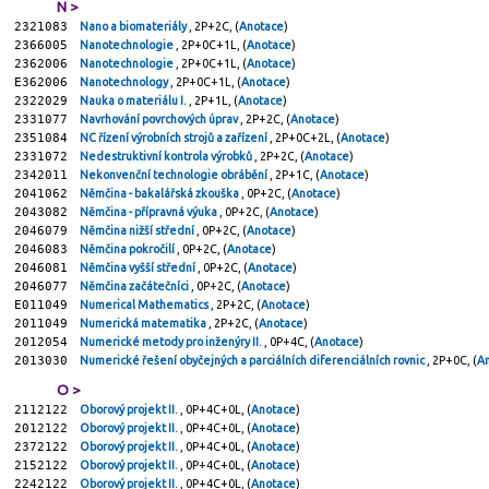
N >
2321083
Nano a biomateriály
, 2P+2C, (
Anotace
)
2366005
Nanotechnologie
, 2P+0C+1L, (
Anotace
)
2362006
Nanotechnologie
, 2P+0C+1L, (
Anotace
)
E362006
Nanotechnology
, 2P+0C+1L, (
Anotace
)
2322029
Nauka o materiálu I.
, 2P+1L, (
Anotace
)
2331077
Navrhování povrchových úprav
, 2P+2C, (
Anotace
)
2351084
NC řízení výrobních strojů a zařízení
, 2P+0C+2L, (
Anotace
)
2331072
Nedestruktivní kontrola výrobků
, 2P+2C, (
Anotace
)
2342011
Nekonvenční technologie obrábění
, 2P+1C, (
Anotace
)
2041062
Němčina - bakalářská zkouška
, 0P+2C, (
Anotace
)
2043082
Němčina - přípravná výuka
, 0P+2C, (
Anotace
)
2046079
Němčina nižší střední
, 0P+2C, (
Anotace
)
2046083
Němčina pokročilí
, 0P+2C, (
Anotace
)
2046081
Němčina vyšší střední
, 0P+2C, (
Anotace
)
2046077
Němčina začátečníci
, 0P+2C, (
Anotace
)
E011049
Numerical Mathematics
, 2P+2C, (
Anotace
)
2011049
Numerická matematika
, 2P+2C, (
Anotace
)
2012054
Numerické metody pro inženýry II.
, 0P+4C, (
Anotace
)
2013030
Numerické řešení obyčejných a parciálních diferenciálních rovnic
, 2P+0C, (
A
O >
2112122
Oborový projekt II.
, 0P+4C+0L, (
Anotace
)
2012122
Oborový projekt II.
, 0P+4C+0L, (
Anotace
)
2372122
Oborový projekt II.
, 0P+4C+0L, (
Anotace
)
2152122
Oborový projekt II.
, 0P+4C+0L, (
Anotace
)
2242122
Oborový projekt II.
, 0P+4C+0L, (
Anotace
)