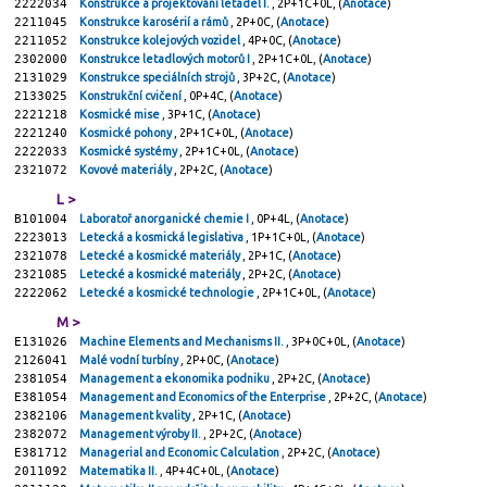
2222034
Konstrukce a projektování letadel I.
, 2P+1C+0L, (
Anotace
)
2211045
Konstrukce karosérií a rámů
, 2P+0C, (
Anotace
)
2211052
Konstrukce kolejových vozidel
, 4P+0C, (
Anotace
)
2302000
Konstrukce letadlových motorů I
, 2P+1C+0L, (
Anotace
)
2131029
Konstrukce speciálních strojů
, 3P+2C, (
Anotace
)
2133025
Konstrukční cvičení
, 0P+4C, (
Anotace
)
2221218
Kosmické mise
, 3P+1C, (
Anotace
)
2221240
Kosmické pohony
, 2P+1C+0L, (
Anotace
)
2222033
Kosmické systémy
, 2P+1C+0L, (
Anotace
)
2321072
Kovové materiály
, 2P+2C, (
Anotace
)
L >
B101004
Laboratoř anorganické chemie I
, 0P+4L, (
Anotace
)
2223013
Letecká a kosmická legislativa
, 1P+1C+0L, (
Anotace
)
2321078
Letecké a kosmické materiály
, 2P+1C, (
Anotace
)
2321085
Letecké a kosmické materiály
, 2P+2C, (
Anotace
)
2222062
Letecké a kosmické technologie
, 2P+1C+0L, (
Anotace
)
M >
E131026
Machine Elements and Mechanisms II.
, 3P+0C+0L, (
Anotace
)
2126041
Malé vodní turbíny
, 2P+0C, (
Anotace
)
2381054
Management a ekonomika podniku
, 2P+2C, (
Anotace
)
E381054
Management and Economics of the Enterprise
, 2P+2C, (
Anotace
)
2382106
Management kvality
, 2P+1C, (
Anotace
)
2382072
Management výroby II.
, 2P+2C, (
Anotace
)
E381712
Managerial and Economic Calculation
, 2P+2C, (
Anotace
)
2011092
Matematika II.
, 4P+4C+0L, (
Anotace
)