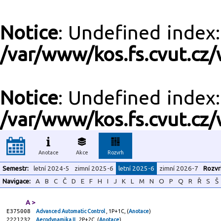
Notice
: Undefined inde
/var/www/kos.fs.cvut.cz/
Notice
: Undefined inde
/var/www/kos.fs.cvut.cz/
Anotace
Akce
Rozvrh
Semestr:
letní 2024-5
zimní 2025-6
letní 2025-6
zimní 2026-7
Rozvr
Navigace:
A
B
C
Č
D
E
F
H
I
J
K
L
M
N
O
P
Q
R
Ř
S
Š
A >
E375008
Advanced Automatic Control
, 1P+1C, (
Anotace
)
2221232
Aerodynamika II
, 2P+2C, (
Anotace
)