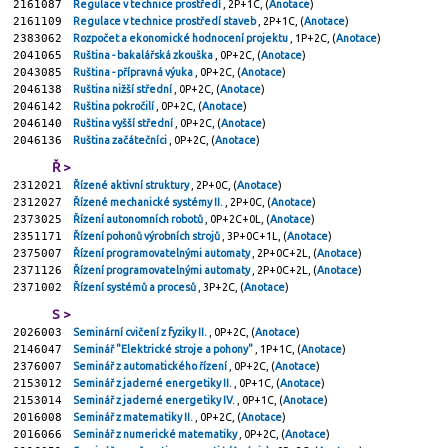
2161087
Regulace v technice prostředí
, 2P+1C, (
Anotace
)
2161109
Regulace v technice prostředí staveb
, 2P+1C, (
Anotace
)
2383062
Rozpočet a ekonomické hodnocení projektu
, 1P+2C, (
Anotace
)
2041065
Ruština - bakalářská zkouška
, 0P+2C, (
Anotace
)
2043085
Ruština - přípravná výuka
, 0P+2C, (
Anotace
)
2046138
Ruština nižší střední
, 0P+2C, (
Anotace
)
2046142
Ruština pokročilí
, 0P+2C, (
Anotace
)
2046140
Ruština vyšší střední
, 0P+2C, (
Anotace
)
2046136
Ruština začátečníci
, 0P+2C, (
Anotace
)
Ř >
2312021
Řízené aktivní struktury
, 2P+0C, (
Anotace
)
2312027
Řízené mechanické systémy II.
, 2P+0C, (
Anotace
)
2373025
Řízení autonomních robotů
, 0P+2C+0L, (
Anotace
)
2351171
Řízení pohonů výrobních strojů
, 3P+0C+1L, (
Anotace
)
2375007
Řízení programovatelnými automaty
, 2P+0C+2L, (
Anotace
)
2371126
Řízení programovatelnými automaty
, 2P+0C+2L, (
Anotace
)
2371002
Řízení systémů a procesů
, 3P+2C, (
Anotace
)
S >
2026003
Seminární cvičení z fyziky II.
, 0P+2C, (
Anotace
)
2146047
Seminář "Elektrické stroje a pohony"
, 1P+1C, (
Anotace
)
2376007
Seminář z automatického řízení
, 0P+2C, (
Anotace
)
2153012
Seminář z jaderné energetiky II.
, 0P+1C, (
Anotace
)
2153014
Seminář z jaderné energetiky IV.
, 0P+1C, (
Anotace
)
2016008
Seminář z matematiky II.
, 0P+2C, (
Anotace
)
2016066
Seminář z numerické matematiky
, 0P+2C, (
Anotace
)