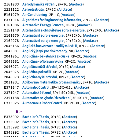
2161083
Aerodynamika větrání
, 2P+1C, (
Anotace
)
2221122
Aeroelasticita
, 2P+2C, (
Anotace
)
E161079
Air-Conditioning
, 2P+1C, (
Anotace
)
E371014
Algorithms for Engineering Informatics
, 2P+2C, (
Anotace
)
E161006
Alternative Energy Sources
, 2P+1C, (
Anotace
)
2151148
Alternativní a obnovitelné zdroje energie
, 2P+2C+0L, (
Anotace
)
2161070
Alternativní zdroje energie
, 2P+2C+0L, (
Anotace
)
2162078
Alternativní zdroje energie
, 2P+2C+0L, (
Anotace
)
2046156
Anglická konverzace - rodilý mluvčí II
, 0P+2C, (
Anotace
)
W04J001
Anglický jazyk pro doktorandy
, 90, (
Anotace
)
2041061
Angličtina - bakalářská zkouška
, 0P+2C, (
Anotace
)
2043081
Angličtina - přípravná výuka
, 0P+2C, (
Anotace
)
2046071
Angličtina nižší střední
, 0P+2C, (
Anotace
)
2046075
Angličtina pokročilí
, 0P+2C, (
Anotace
)
2046073
Angličtina vyšší střední
, 0P+2C, (
Anotace
)
2011081
Aplikovaná matematika pro mechaniku
, 3P+1C, (
Anotace
)
E371047
Automatic Control
, 3P+1.5C+0.5L, (
Anotace
)
2371047
Automatické řízení
, 3P+1.5C+0.5L, (
Anotace
)
2351138
Automatizace výrobních zařízení
, 3P+0C+2L, (
Anotace
)
E373025
Autonomous Robot Control
, 0P+2C+0L, (
Anotace
)
B >
E373992
Bachelor´s Thesis
, 0P+8C, (
Anotace
)
E323992
Bachelor´s Thesis
, 0P+8C, (
Anotace
)
E133992
Bachelor´s Thesis
, 0P+8C, (
Anotace
)
E343992
Bachelor´s Thesis
, 0P+8C, (
Anotace
)