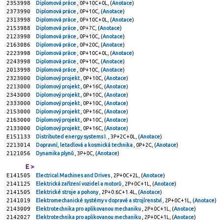
2353998
Diplomová práce
, 0P+10C+0L, (
Anotace
)
2373990
Diplomová práce
, 0P+10C, (
Anotace
)
2313998
Diplomová práce
, 0P+10C+0L, (
Anotace
)
2153988
Diplomová práce
, 0P+7C, (
Anotace
)
2123998
Diplomová práce
, 0P+10C, (
Anotace
)
2163086
Diplomová práce
, 0P+20C, (
Anotace
)
2223998
Diplomová práce
, 0P+10C+0L, (
Anotace
)
2243998
Diplomová práce
, 0P+10C, (
Anotace
)
2013998
Diplomová práce
, 0P+10C, (
Anotace
)
2323000
Diplomový projekt
, 0P+10C, (
Anotace
)
2213000
Diplomový projekt
, 0P+16C, (
Anotace
)
2343000
Diplomový projekt
, 0P+10C, (
Anotace
)
2333000
Diplomový projekt
, 0P+10C, (
Anotace
)
2153000
Diplomový projekt
, 0P+16C, (
Anotace
)
2163000
Diplomový projekt
, 0P+10C, (
Anotace
)
2133000
Diplomový projekt
, 0P+16C, (
Anotace
)
E151133
Distributed energy systems I.
, 3P+2C+0L, (
Anotace
)
2213014
Dopravní, letadlová a kosmická technika
, 0P+2C, (
Anotace
)
2121056
Dynamika plynů
, 3P+0C, (
Anotace
)
E >
E141505
Electrical Machines and Drives
, 2P+0C+2L, (
Anotace
)
2141125
Elektrická zařízení vozidel a motorů
, 2P+0C+1L, (
Anotace
)
2141505
Elektrické stroje a pohony
, 2P+0.6C+1.4L, (
Anotace
)
2141019
Elektromechanické systémy v dopravě a strojírenství
, 2P+0C+1L, (
Anotace
)
2143009
Elektrotechnika pro aplikovanou mechaniku
, 2P+0C+1L, (
Anotace
)
2142027
Elektrotechnika pro aplikovanou mechaniku
, 2P+0C+1L, (
Anotace
)