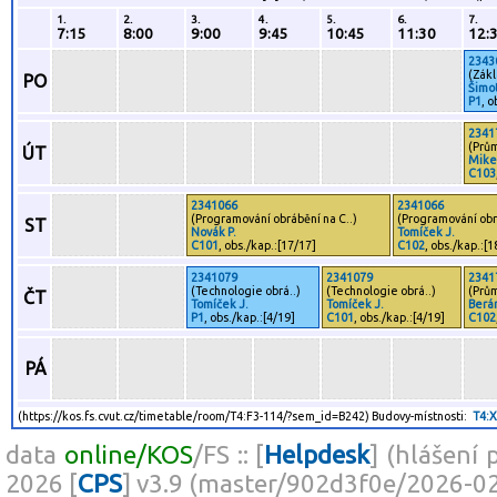
1.
2.
3.
4.
5.
6.
7.
7:15
8:00
9:00
9:45
10:45
11:30
12:
2343
(
Zákl
PO
Šimot
P1
, o
2341
(
Prům
ÚT
Mikeš
C103
2341066
2341066
(
Programování obrábění na C..
)
(
Programování obr
ST
Novák P.
Tomíček J.
C101
, obs./kap.:[17/17]
C102
, obs./kap.:[1
2341079
2341079
2341
(
Technologie obrá..
)
(
Technologie obrá..
)
(
Prům
ČT
Tomíček J.
Tomíček J.
Berá
P1
, obs./kap.:[4/19]
C101
, obs./kap.:[4/19]
C102
PÁ
(https://kos.fs.cvut.cz/timetable/room/T4:F3-114/?sem_id=B242) Budovy-místnosti:
T4:
data
online/KOS
/FS :: [
Helpdesk
] (hlášení 
2026 [
CPS
] v3.9 (master/902d3f0e/2026-0