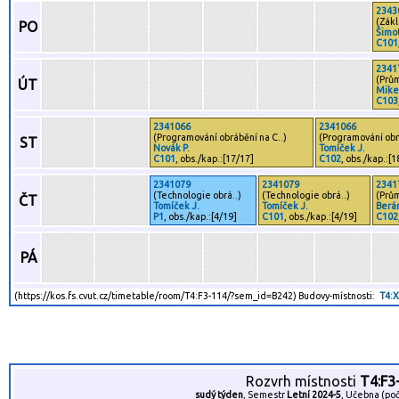
2343
(
Zákl
PO
Šimot
C101
2341
(
Prům
ÚT
Mikeš
C103
2341066
2341066
(
Programování obrábění na C..
)
(
Programování obr
ST
Novák P.
Tomíček J.
C101
, obs./kap.:[17/17]
C102
, obs./kap.:[1
2341079
2341079
2341
(
Technologie obrá..
)
(
Technologie obrá..
)
(
Prům
ČT
Tomíček J.
Tomíček J.
Berá
P1
, obs./kap.:[4/19]
C101
, obs./kap.:[4/19]
C102
PÁ
(https://kos.fs.cvut.cz/timetable/room/T4:F3-114/?sem_id=B242) Budovy-místnosti:
T4:
Rozvrh místnosti
T4:F3
sudý týden
, Semestr
Letní 2024-5
, Učebna (poč