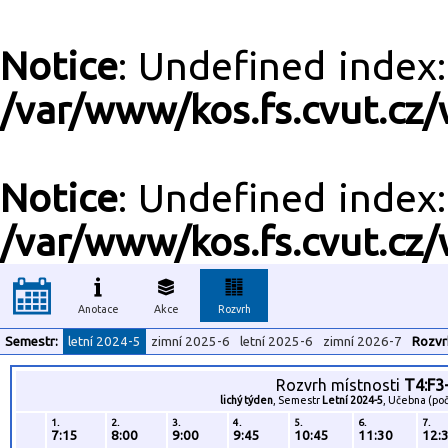
Notice
: Undefined inde
/var/www/kos.fs.cvut.cz/
Notice
: Undefined inde
/var/www/kos.fs.cvut.cz/
Anotace
Akce
Rozvrh
Semestr:
letní 2024-5
zimní 2025-6
letní 2025-6
zimní 2026-7
Rozvr
Rozvrh místnosti
T4:F3
lichý týden
, Semestr
Letní 2024-5
, Učebna (poč
1.
2.
3.
4.
5.
6.
7.
7:15
8:00
9:00
9:45
10:45
11:30
12: