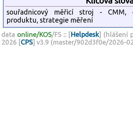
Klíčová slov
souřadnicový měřicí stroj - CMM, g
produktu, strategie měření
data
online/KOS
/FS :: [
Helpdesk
] (hlášení 
2026 [
CPS
] v3.9 (master/902d3f0e/2026-0