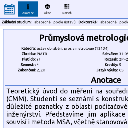
Anotace
Akce
Rozvrh
Základní studium:
abecedně
podle ústavů
Doktorské:
abecedně
podl
Průmyslová metrologi
Katedra:
ústav obrábění, proj. a metrologie (12134)
Zkratka:
PMTR
Schválen:
31.0
Platí do:
??
Rozsah:
2P+
Semestr:
*
Kredity:
5
Zakončení:
Z,ZK
Jazyk výuky:
CS
Anotace
Teoretický úvod do měření na souřadni
(CMM). Studenti se seznámí s konstruk
důležité poznatky z oblasti počítačov
inženýrství. Představíme jim aplika
souvisí i metoda MSA, včetně stanovován