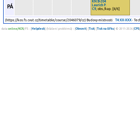
KN:B-204
Laurich P.
PÁ
C9
, obs./kap.:[4/6]
(https://kos.fs.cvut.cz/timetable/course/2046079/cz) Budovy-místnosti:
T4:XX-XXX
- Tec
data
online/KOS
/FS :: [
Helpdesk
] (hlášení problémů) :: [
Obnovit
] [
Tisk
] [
Tisk na šířku
] © 2011-2026 [
CPS