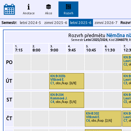
Anotace
Akce
Rozvrh
Semestr:
letní 2024-5
zimní 2025-6
letní 2025-6
zimní 2026-7
Rozvr
Rozvrh předmětu
Němčina niž
Semestr
Letní 2025/2026
, Kód
2046079
, 
1.
2.
3.
4.
5.
6.
7.
7:15
8:00
9:00
9:45
10:45
11:30
12:
KN:B
Lauri
PO
C2
, 
KN:B-303b
KN:B
Vítková E.
Lauri
ÚT
C1
, obs./kap.:[6/8]
C3
, 
KN:B-204
KN:B
Kommová J.
Lauri
ST
C4
, obs./kap.:[5/6]
C5
, 
KN-B:302
KN:B
Vítková E.
Lauri
ČT
C6
, obs./kap.:[2/6]
C7
, 