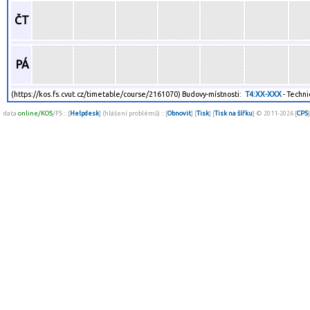
ČT
PÁ
(https://kos.fs.cvut.cz/timetable/course/2161070) Budovy-místnosti:
T4:XX-XXX
- Techni
data
online/KOS
/FS :: [
Helpdesk
] (hlášení problémů) :: [
Obnovit
] [
Tisk
] [
Tisk na šířku
] © 2011-2026 [
CPS