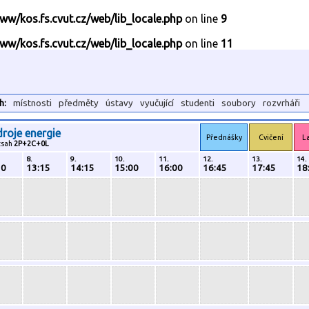
ww/kos.fs.cvut.cz/web/lib_locale.php
on line
9
ww/kos.fs.cvut.cz/web/lib_locale.php
on line
11
h:
místnosti
předměty
ústavy
vyučující
studenti
soubory
rozvrháři
droje energie
Přednášky
Cvičení
L
zsah
2P+2C+0L
8.
9.
10.
11.
12.
13.
14.
30
13:15
14:15
15:00
16:00
16:45
17:45
18