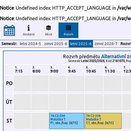
Notice
: Undefined index: HTTP_ACCEPT_LANGUAGE in
/var/w
Notice
: Undefined index: HTTP_ACCEPT_LANGUAGE in
/var/w
Anotace
Akce
Rozvrh
Semestr:
letní 2024-5
zimní 2025-6
letní 2025-6
zimní 2026-7
Rozvr
Rozvrh předmětu
Alternativní z
Semestr
Letní 2025/2026
, Kód
2161070
, Ro
1.
2.
3.
4.
5.
6.
7.
7:15
8:00
9:00
9:45
10:45
11:30
12:
PO
ÚT
T4:C2-334
T4:C2-334
Matuška T.
Matuška T.
ST
P1
, obs./kap.:[4/15]
C1
, obs./kap.:[4/15]